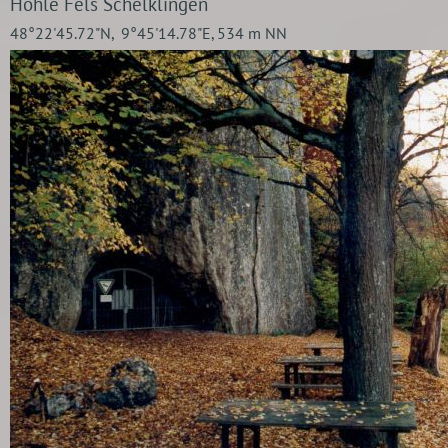
Hohle Fels Schelklingen
48°22'45.72"N, 9°45'14.78"E, 534 m NN