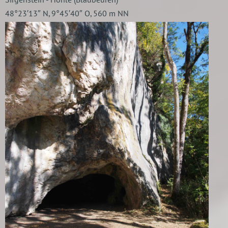
Sirgenstein - Höhle (Blaubeuren)
48°23′13″ N, 9°45′40″ O, 560 m NN