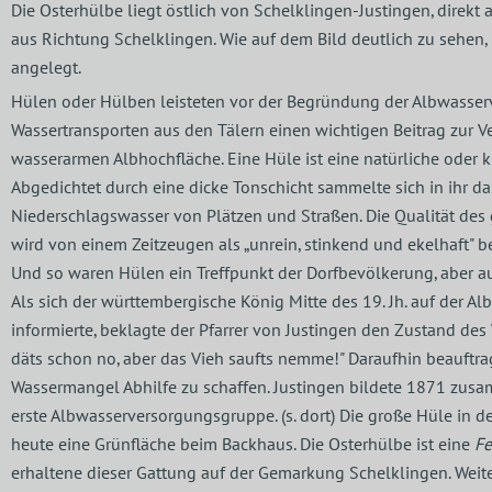
Die Osterhülbe liegt östlich von Schelklingen-Justingen, direkt 
aus Richtung Schelklingen. Wie auf dem Bild deutlich zu sehen,
angelegt.
Hülen oder Hülben leisteten vor der Begründung der Albwasse
Wassertransporten aus den Tälern einen wichtigen Beitrag zur 
wasserarmen Albhochfläche. Eine Hüle ist eine natürliche oder
Abgedichtet durch eine dicke Tonschicht sammelte sich in ihr d
Niederschlagswasser von Plätzen und Straßen. Die Qualität de
wird von einem Zeitzeugen als „unrein, stinkend und ekelhaft" b
Und so waren Hülen ein Treffpunkt der Dorfbevölkerung, aber auc
Als sich der württembergische König Mitte des 19. Jh. auf der 
informierte, beklagte der Pfarrer von Justingen den Zustand de
däts schon no, aber das Vieh saufts nemme!" Daraufhin beauftra
Wassermangel Abhilfe zu schaffen. Justingen bildete 1871 zusa
erste Albwasserversorgungsgruppe. (s. dort) Die große Hüle in d
heute eine Grünfläche beim Backhaus. Die Osterhülbe ist eine
Fe
erhaltene dieser Gattung auf der Gemarkung Schelklingen. Weite