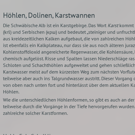
Höhlen, Dolinen, Karstwannen
Die Schwäbische Alb ist ein Karstgebirge. Das Wort
Karst
kommt a
(krš) und Serbischen (крш) und bedeutet „steiniger und unfruchtb
aus kreidezeitlichen Kalken aufgebaut, die von zahlreichen Hö
ist ebenfalls ein Kalkplateau, nur dass sie aus noch älteren jura
Kohlenstoffdioxid angereicherte Regenwasser, die Kohlensäure,
chemisch aufgelöst. Risse und Spalten lassen Niederschläge ras
Schloten und Schachthöhlen aufgeweitet und gehen schließlich 
Karstwasser meist auf dem kürzesten Weg zum nächsten Vorfluter
teilweise aber auch ins Talgrundwasser austritt. Dieser Vorgang
von oben nach unten fort und hinterlässt über dem aktuellen Ka
Höhlen.
Wie die unterschiedlichen Höhlenformen, so gibt es auch an der
teilweise durch die Vorgänge in der Tiefe hervorgerufen wurde
zahlreiche solcher Karstformen.