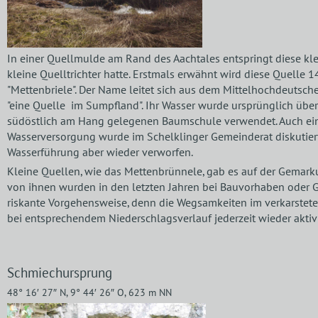
In einer Quellmulde am Rand des Aachtales entspringt diese kle
kleine Quelltrichter hatte. Erstmals erwähnt wird diese Quelle 
"Mettenbriele". Der Name leitet sich aus dem Mittelhochdeut
"eine Quelle im Sumpfland". Ihr Wasser wurde ursprünglich übe
südöstlich am Hang gelegenen Baumschule verwendet. Auch ein
Wasserversorgung wurde im Schelklinger Gemeinderat diskutier
Wasserführung aber wieder verworfen.
Kleine Quellen, wie das Mettenbrünnele, gab es auf der Gemark
von ihnen wurden in den letzten Jahren bei Bauvorhaben oder Ge
riskante Vorgehensweise, denn die Wegsamkeiten im verkarste
bei entsprechendem Niederschlagsverlauf jederzeit wieder aktiv
Schmiechursprung
48° 16′ 27″ N, 9° 44′ 26″ O, 623 m NN