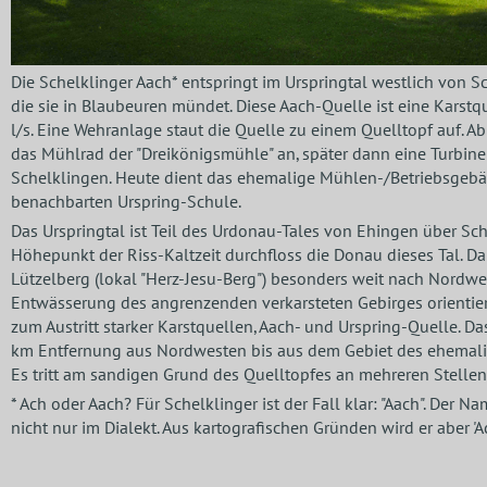
Die Schelklinger Aach* entspringt im Urspringtal westlich von Sch
die sie in Blaubeuren mündet. Diese Aach-Quelle ist eine Karstq
l/s. Eine Wehranlage staut die Quelle zu einem Quelltopf auf. A
das Mühlrad der "Dreikönigsmühle" an, später dann eine Turbin
Schelklingen. Heute dient das ehemalige Mühlen-/Betriebsge
benachbarten Urspring-Schule.
Das Urspringtal ist Teil des Urdonau-Tales von Ehingen über Sc
Höhepunkt der Riss-Kaltzeit durchfloss die Donau dieses Tal. Da
Lützelberg (lokal "Herz-Jesu-Berg") besonders weit nach Nordwes
Entwässerung des angrenzenden verkarsteten Gebirges orientiert
zum Austritt starker Karstquellen, Aach- und Urspring-Quelle. Da
km Entfernung aus Nordwesten bis aus dem Gebiet des ehemal
Es tritt am sandigen Grund des Quelltopfes an mehreren Stellen
* Ach oder Aach? Für Schelklinger ist der Fall klar: "Aach". Der
nicht nur im Dialekt. Aus kartografischen Gründen wird er aber 'A