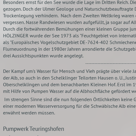
Besonders ernst für den See wurde die Lage im Dritten Reich. D
gezogen. Doch der Ulmer Geologe und Naturschutzbeauftragte 
Trockenlegung verhindern. Nach dem Zweiten Weltkrieg ware
vergessen. Nasse Randwiesen wurden aufgefüllt, ja sogar auf A
Durch die fortwährenden Bemühungen einer kleinen Gruppe jung
HÖLZINGER wurde der See 1973 als "Feuchtgebiet von internati
als "Europäisches Vogelschutzgebiet DE-7624-402 Schmiechene
Flurneuordnung in der 1980er Jahren arrondierte die Schutzgeb
drei Aussichtspunkten wurde angelegt.
---------------------------------
Der Kampf um's
Wasser für Mensch und Vieh prägte über viele 
der Alb, so auch in den Schelklinger Teilorten Hausen o. U., Jus
Oberschelklingen und dem benachbarten Kleinen Hof. Erst im 19.
mit Hilfe von Pumpen Wasser auf die Albhochfläche gefördert w
Im strengen Sinne sind die nun folgenden Örtlichkeiten keine 
einer modernen Wasserversorgung für die Schwäbische Alb eine z
erwähnt werden müssen.
Pumpwerk Teuringshofen