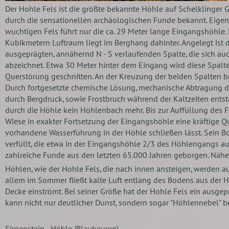
Der Hohle Fels ist die größte bekannte Höhle auf Schelklinger
durch die sensationellen archäologischen Funde bekannt. Eigent
wuchtigen Fels führt nur die ca. 29 Meter lange Eingangshöhle. 
Kubikmetern Luftraum liegt im Berghang dahinter. Angelegt ist 
ausgeprägten, annähernd N - S verlaufenden Spalte, die sich a
abzeichnet. Etwa 30 Meter hinter dem Eingang wird diese Spalt
Querstörung geschnitten. An der Kreuzung der beiden Spalten b
Durch fortgesetzte chemische Lösung, mechanische Abtragung du
durch Bergdruck, sowie Frostbruch während der Kaltzeiten entst
durch die Höhle kein Höhlenbach mehr. Bis zur Auffüllung des Fe
Wiese in exakter Fortsetzung der Eingangshöhle eine kräftige Q
vorhandene Wasserführung in der Höhle schließen lässt.
Sein B
verfüllt, die etwa in der Eingangshöhle 2/3 des Höhlengangs a
zahlreiche Funde aus den letzten 65.000 Jahren geborgen. Nähe
Höhlen, wie der Hohle Fels, die nach innen ansteigen, werden a
allem im Sommer fließt kalte Luft entlang des Bodens aus der 
Decke einströmt. Bei seiner Größe hat der Hohle Fels ein ausge
kann nicht nur deutlicher Dunst, sondern sogar "Höhlennebel" 