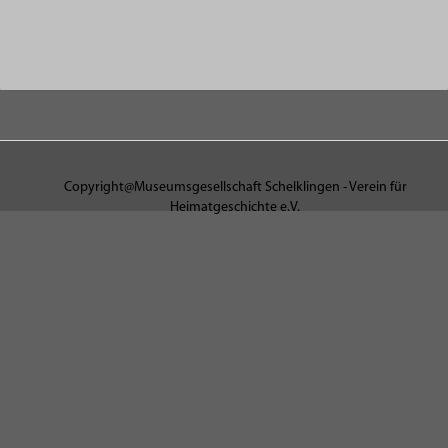
Copyright@Museumsgesellschaft Schelklingen - Verein für
Heimatgeschichte e.V.