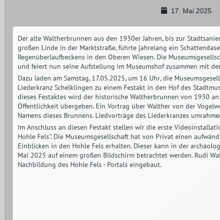
17. Mai 2025
Der alte Waltherbrunnen aus den 1930er Jahren, bis zur Stadtsanier
großen Linde in der Marktstraße, führte jahrelang ein Schattenda
Regenüberlaufbeckens in den Oberen Wiesen. Die Museumsgesellsch
und feiert nun seine Aufstellung im Museumshof zusammen mit dem
Dazu laden am
Samstag, 17.05.2025, um 16 Uhr
, die Museumsgesells
Liederkranz Schelklingen zu einem
Festakt
in den Hof des Stadtmus
dieses Festaktes wird der historische Waltherbrunnen von 1930 a
Öffentlichkeit übergeben. Ein Vortrag über Walther von der Vogelwe
Namens dieses Brunnens. Liedvorträge des Liederkranzes umrahme
Im Anschluss an diesen Festakt stellen wir die erste
Videoinstallati
Hohle Fels
". Die Museumsgesellschaft hat von Privat einen aufwänd
Einblicken in den Hohle Fels erhalten. Dieser kann in der archäol
Mai 2025 auf einem großen Bildschirm betrachtet werden. Rudi Walt
Nachbildung des Hohle Fels - Portals eingebaut.